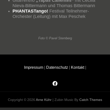
Gitarrentrio
„Tapas Calientes“
mit Cecilia
Nieva-Bittermann und Thomas Bittermann
PHANTASTango!
Festival Teilnehmer-
Orchester (Leitung) mit Max Peschek
Foto © Pavel Sternberg
Impressum
|
Datenschutz
|
Kontakt
|
Facebook
Copyright © 2026
Arne Kühr
|
Zubin Music By
Catch Themes